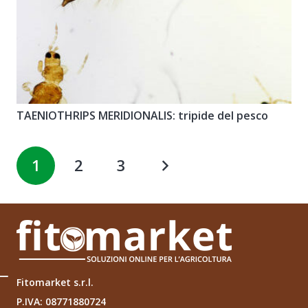
TAENIOTHRIPS MERIDIONALIS: tripide del pesco
1
2
3
Fitomarket s.r.l.
P.IVA: 08771880724