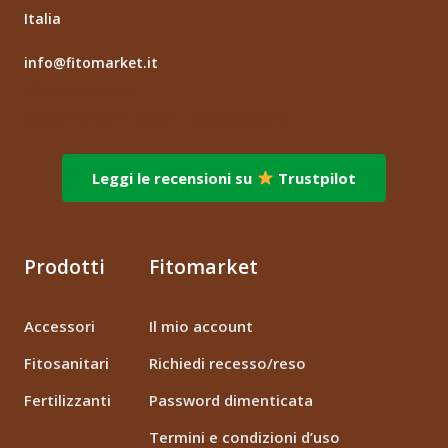
Italia
info@fitomarket.it
Fitomarket s.r.l.
via dei Fornai 1, 76121 – Barletta (BT)
Leggi le recensioni su
Trustpilot
Prodotti
Fitomarket
Accessori
Il mio account
Fitosanitari
Richiedi recesso/reso
Fertilizzanti
Password dimenticata
Termini e condizioni d’uso