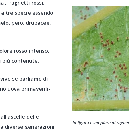
ti ragnetti rossi,
e altre specie essendo
elo, pero, drupacee,
lore rosso intenso,
 più contenute.
vivo se parliamo di
ono uova primaverili-
ll’ascelle delle
In figura esemplare di ragne
 a diverse generazioni