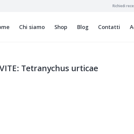
Richiedi rec
ome
Chi siamo
Shop
Blog
Contatti
A
TE: Tetranychus urticae