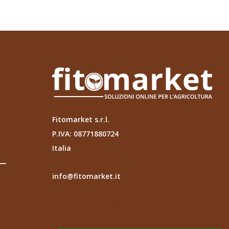
Fitomarket s.r.l.
P.IVA: 08771880724
Italia
info@fitomarket.it
Fitomarket s.r.l.
via dei Fornai 1, 76121 – Barletta (BT)