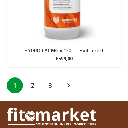
HYDRO CAL MG x 120 L – Hydro Fert
€
599,00
1
2
3