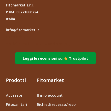
Fitomarket s.r.l.
P.IVA: 08771880724
Italia
info@fitomarket.it
Fitomarket s.r.l.
via dei Fornai 1, 76121 – Barletta (BT)
Leggi le recensioni su
Trustpilot
Prodotti
Fitomarket
Accessori
Il mio account
Fitosanitari
Richiedi recesso/reso