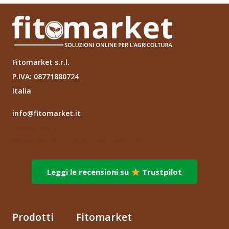
quantità
Fitomarket s.r.l.
P.IVA: 08771880724
Italia
info@fitomarket.it
Fitomarket s.r.l.
via dei Fornai 1, 76121 – Barletta (BT)
Leggi le recensioni su
Trustpilot
Prodotti
Fitomarket