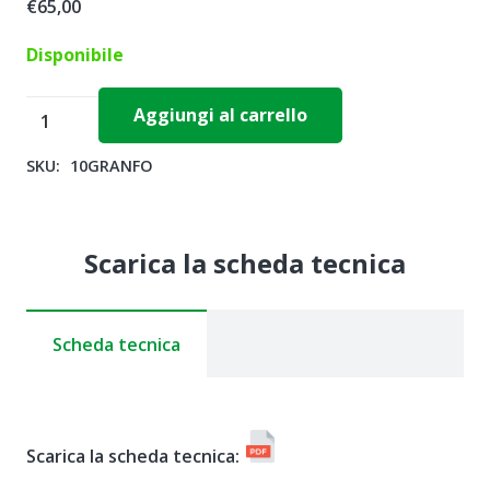
€
65,00
Disponibile
GRAN
Aggiungi al carrello
FOLIAR
SKU:
10GRANFO
10-
10-
30
Scarica la scheda tecnica
+
ME
x
Scheda tecnica
10
kg
-
Hydro
Scarica la scheda tecnica:
Fert