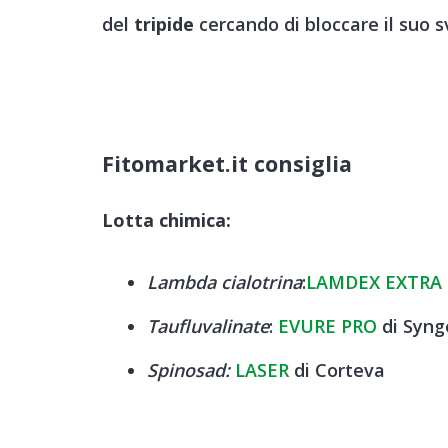
del
tripide
cercando di bloccare il suo s
Fitomarket.it consiglia
Lotta chimica:
Lambda cialotrina
:
LAMDEX EXTRA
Taufluvalinate
:
EVURE PRO
di Syng
Spinosad:
LASER
di Corteva