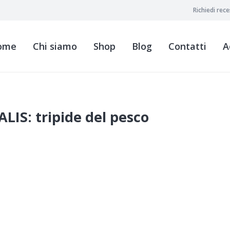
Richiedi rec
ome
Chi siamo
Shop
Blog
Contatti
A
IS: tripide del pesco