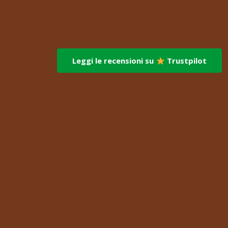
Fitomarket s.r.l.
via dei Fornai 1, 76121 – Barletta (BT)
Leggi le recensioni su
Trustpilot