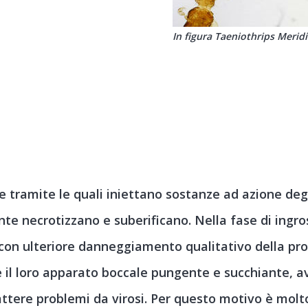
In figura Taeniothrips Meridi
e tramite le quali iniettano sostanze ad azione d
ente necrotizzano e suberificano. Nella fase di ingro
on ulteriore danneggiamento qualitativo della prod
e il loro apparato boccale pungente e succhiante, a
tere problemi da virosi. Per questo motivo è molt