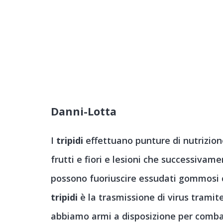
Danni-Lotta
I
tripidi
effettuano punture di nutrizion
frutti e fiori e lesioni che successivam
possono fuoriuscire essudati gommosi c
tripidi
è la trasmissione di virus tramit
abbiamo armi a disposizione per combat