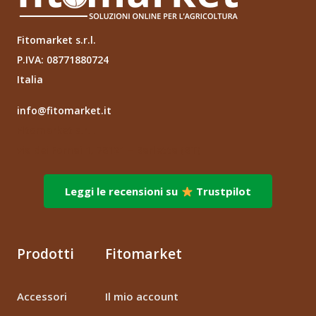
Fitomarket s.r.l.
P.IVA: 08771880724
Italia
info@fitomarket.it
Fitomarket s.r.l.
via dei Fornai 1, 76121 – Barletta (BT)
Leggi le recensioni su
Trustpilot
Prodotti
Fitomarket
Accessori
Il mio account