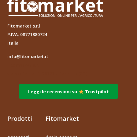
Fitomarket s.r.l.
P.IVA: 08771880724
Italia
info@fitomarket.it
Fitomarket s.r.l.
via dei Fornai 1, 76121 – Barletta (BT)
Leggi le recensioni su
Trustpilot
Prodotti
Fitomarket
Accessori
Il mio account