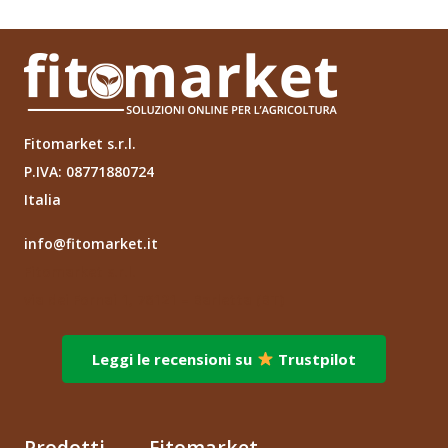
Fitomarket s.r.l.
P.IVA: 08771880724
Italia
info@fitomarket.it
Fitomarket s.r.l.
via dei Fornai 1, 76121 – Barletta (BT)
Leggi le recensioni su
Trustpilot
Prodotti
Fitomarket