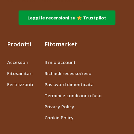
via dei Fornai 1, 76121 – Barletta (BT)
Leggi le recensioni su
Trustpilot
Prodotti
Fitomarket
Accessori
Il mio account
Fitosanitari
Richiedi recesso/reso
Fertilizzanti
Password dimenticata
Termini e condizioni d’uso
Privacy Policy
Cookie Policy