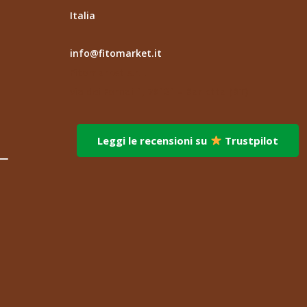
Italia
info@fitomarket.it
Fitomarket s.r.l.
via dei Fornai 1, 76121 – Barletta (BT)
Leggi le recensioni su
Trustpilot