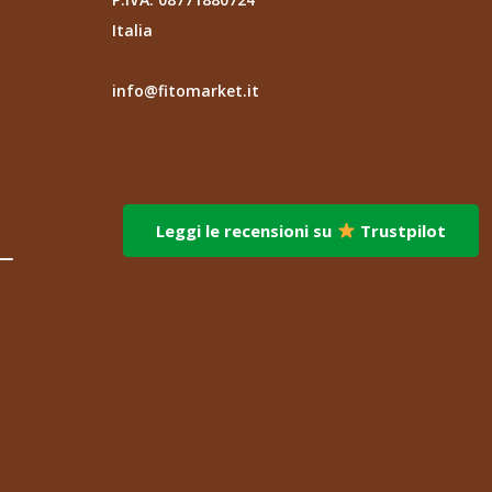
Italia
info@fitomarket.it
Fitomarket s.r.l.
via dei Fornai 1, 76121 – Barletta (BT)
Leggi le recensioni su
Trustpilot