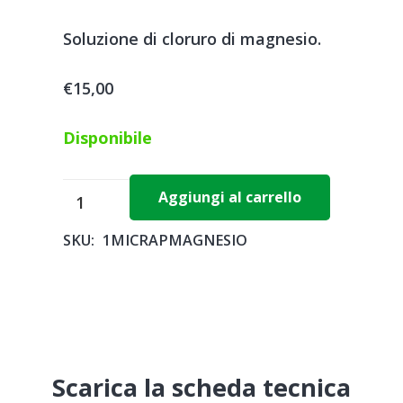
Soluzione di cloruro di magnesio.
€
15,00
Disponibile
MICRAP
Aggiungi al carrello
MAGNESIO
SKU:
1MICRAPMAGNESIO
x
1
L
-
Hydro
Fert
Scarica la scheda tecnica
quantità