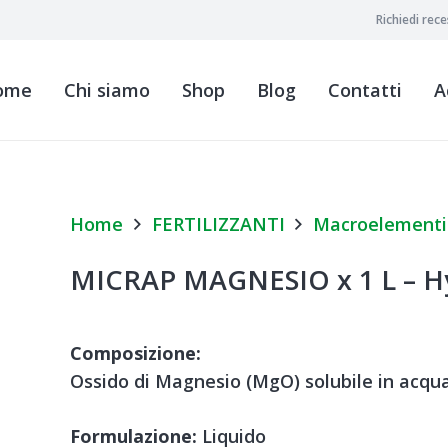
Richiedi rec
ome
Chi siamo
Shop
Blog
Contatti
A
Home
FERTILIZZANTI
Macroelementi
MICRAP MAGNESIO x 1 L – Hy
Composizione:
Ossido di Magnesio (MgO) solubile in acqu
Formulazione:
Liquido