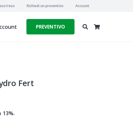
esso/reso
Richiedi un preventivo
Account
ccount
PREVENTIVO
dro Fert
a 13%.