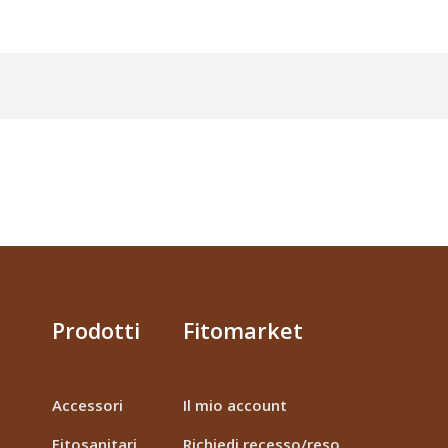
Prodotti
Fitomarket
Accessori
Il mio account
Fitosanitari
Richiedi recesso/reso