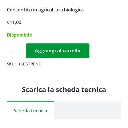
Consentito in agricoltura biologica
€
11,00
Disponibile
KESTRENE
Aggiungi al carrello
6
SKU:
1KESTRENE
x
1
kg
Scarica la scheda tecnica
-
Hydro
Fert
Scheda tecnica
quantità