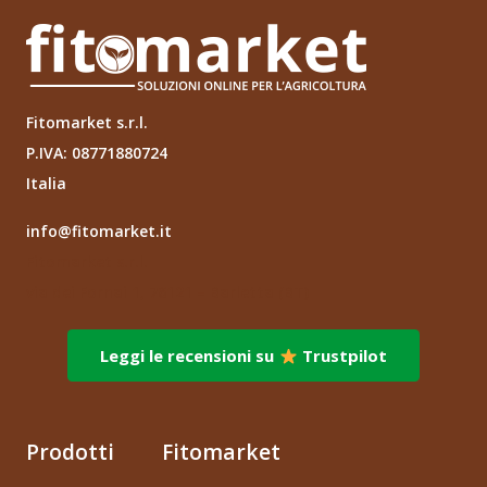
Fitomarket s.r.l.
P.IVA: 08771880724
Italia
info@fitomarket.it
Fitomarket s.r.l.
via dei Fornai 1, 76121 – Barletta (BT)
Leggi le recensioni su
Trustpilot
Prodotti
Fitomarket