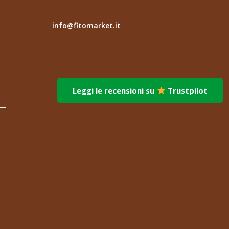
info@fitomarket.it
Fitomarket s.r.l.
via dei Fornai 1, 76121 – Barletta (BT)
Leggi le recensioni su
Trustpilot