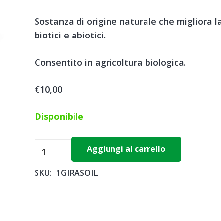
Sostanza di origine naturale che migliora la
biotici e abiotici.
Consentito in agricoltura biologica.
€
10,00
Disponibile
GIRASOIL
Aggiungi al carrello
X
SKU:
1GIRASOIL
1
L
-
Hydro