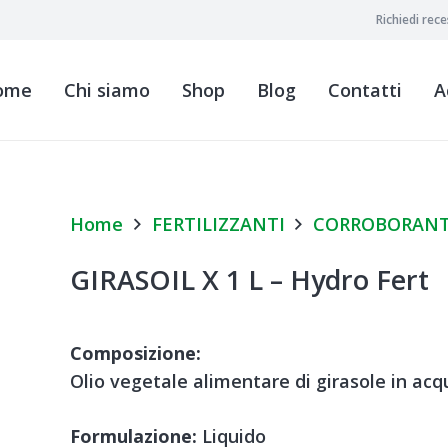
Richiedi rec
ome
Chi siamo
Shop
Blog
Contatti
A
Home
FERTILIZZANTI
CORROBORANTI
GIRASOIL X 1 L – Hydro Fert
Composizione:
Olio vegetale alimentare di girasole in ac
Formulazione:
Liquido