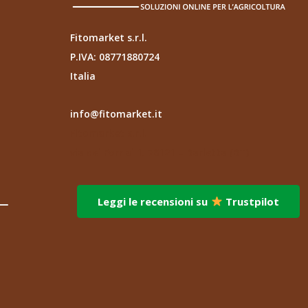
Fitomarket s.r.l.
P.IVA: 08771880724
Italia
info@fitomarket.it
Fitomarket s.r.l.
via dei Fornai 1, 76121 – Barletta (BT)
Leggi le recensioni su
Trustpilot