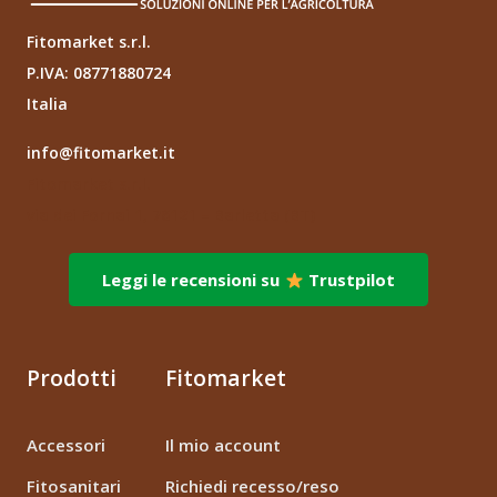
Fitomarket s.r.l.
P.IVA: 08771880724
Italia
info@fitomarket.it
Fitomarket s.r.l.
via dei Fornai 1, 76121 – Barletta (BT)
Leggi le recensioni su
Trustpilot
Prodotti
Fitomarket
Accessori
Il mio account
Fitosanitari
Richiedi recesso/reso