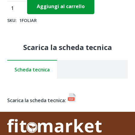
FOLIAR
Aggiungi al carrello
GOLD
SKU:
1FOLIAR
18.18.18
x
1,5
Scarica la scheda tecnica
kg
-
Hydro
Scheda tecnica
Fert
quantità
Scarica la scheda tecnica: