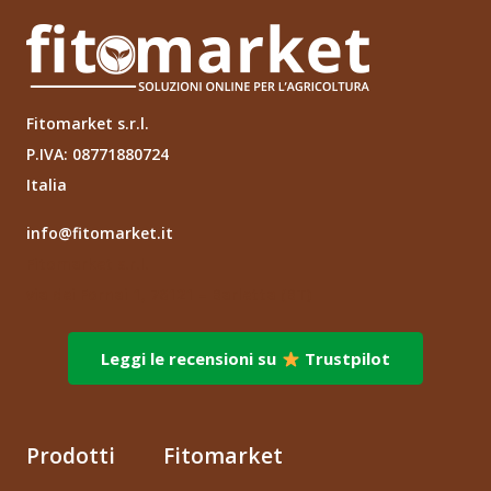
Fitomarket s.r.l.
P.IVA: 08771880724
Italia
info@fitomarket.it
Fitomarket s.r.l.
via dei Fornai 1, 76121 – Barletta (BT)
Leggi le recensioni su
Trustpilot
Prodotti
Fitomarket