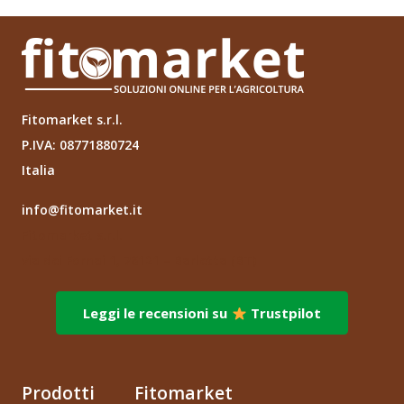
Fitomarket s.r.l.
P.IVA: 08771880724
Italia
info@fitomarket.it
Fitomarket s.r.l.
via dei Fornai 1, 76121 – Barletta (BT)
Leggi le recensioni su
Trustpilot
Prodotti
Fitomarket