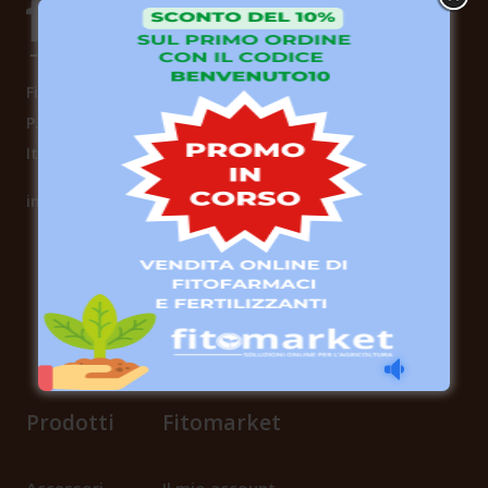
Fitomarket s.r.l.
P.IVA: 08771880724
Italia
info@fitomarket.it
Fitomarket s.r.l.
via dei Fornai 1, 76121 – Barletta (BT)
Leggi le recensioni su
Trustpilot
Prodotti
Fitomarket
Accessori
Il mio account