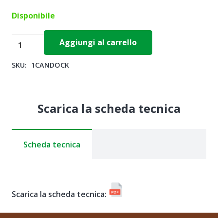
Disponibile
CANDOCK
Aggiungi al carrello
x
SKU:
1CANDOCK
1
L
-
Scarica la scheda tecnica
Hydro
Fert
quantità
Scheda tecnica
Scarica la scheda tecnica: