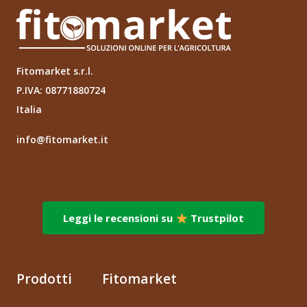
Fitomarket s.r.l.
P.IVA: 08771880724
Italia
info@fitomarket.it
Fitomarket s.r.l.
via dei Fornai 1, 76121 – Barletta (BT)
Leggi le recensioni su
Trustpilot
Prodotti
Fitomarket