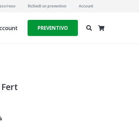
esso/reso
Richiedi un preventivo
Account
ccount
PREVENTIVO
 Fert
%