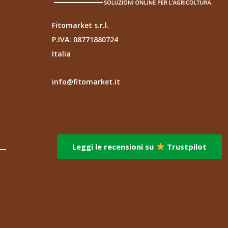
Fitomarket s.r.l.
P.IVA: 08771880724
Italia
info@fitomarket.it
Fitomarket s.r.l.
via dei Fornai 1, 76121 – Barletta (BT)
Leggi le recensioni su
Trustpilot