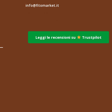
info@fitomarket.it
Fitomarket s.r.l.
via dei Fornai 1, 76121 – Barletta (BT)
Leggi le recensioni su
Trustpilot