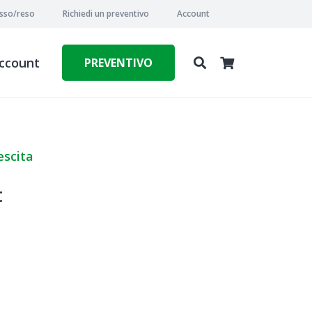
esso/reso
Richiedi un preventivo
Account
ccount
PREVENTIVO
escita
t