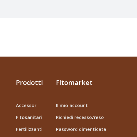
Prodotti
Fitomarket
Accessori
Il mio account
Fitosanitari
Richiedi recesso/reso
Fertilizzanti
Password dimenticata