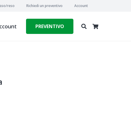
esso/reso
Richiedi un preventivo
Account
ccount
PREVENTIVO
a