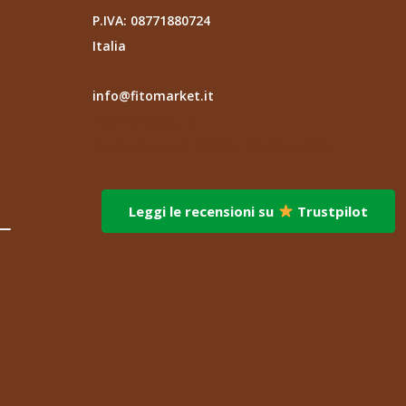
P.IVA: 08771880724
Italia
info@fitomarket.it
Fitomarket s.r.l.
via dei Fornai 1, 76121 – Barletta (BT)
Leggi le recensioni su
Trustpilot