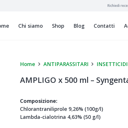
Richiedi rec
ome
Chi siamo
Shop
Blog
Contatti
A
Home
ANTIPARASSITARI
INSETTICIDI
AMPLIGO x 500 ml – Syngent
Composizione:
Chlorantraniliprole 9,26% (100g/l)
Lambda-cialotrina 4,63% (50 g/l)