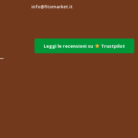
info@fitomarket.it
Fitomarket s.r.l.
via dei Fornai 1, 76121 – Barletta (BT)
Leggi le recensioni su
Trustpilot